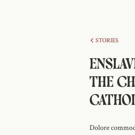
STORIES
Enslav
the Ch
Cathol
Dolore commodo i