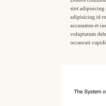
sint adipisicing
adipisicing id r
accusamus et iu
voluptatum delen
occaecati cupid