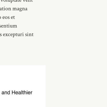
itation magna
 eos et
esentium
s excepturi sint