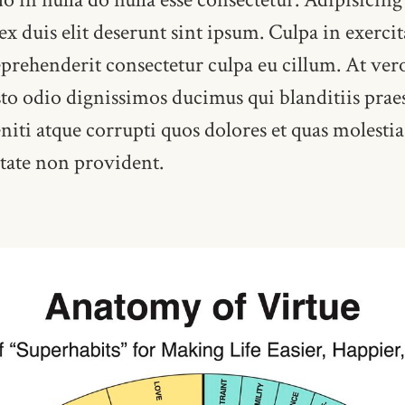
 ex duis elit deserunt sint ipsum. Culpa in exerc
eprehenderit consectetur culpa eu cillum. At vero
sto odio dignissimos ducimus qui blanditiis pra
iti atque corrupti quos dolores et quas molestia
itate non provident.