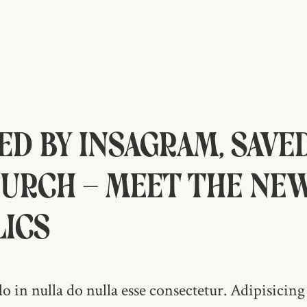
ed by Insagram, save
urch — meet the ne
ics
n nulla do nulla esse consectetur. Adipisicing 