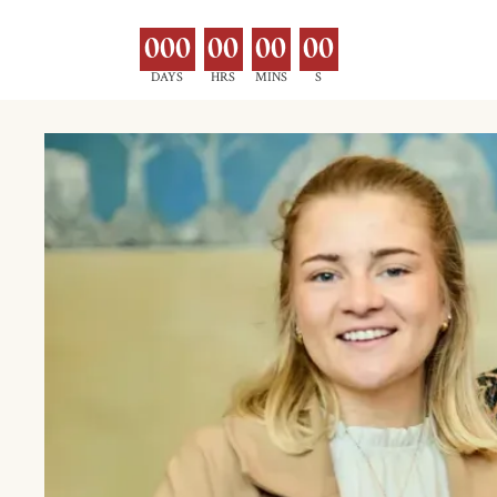
000
00
00
00
DAYS
HRS
MINS
S