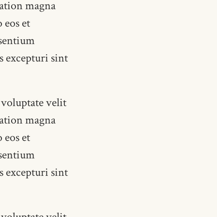
itation magna
 eos et
esentium
s excepturi sint
voluptate velit
itation magna
 eos et
esentium
s excepturi sint
voluptate velit