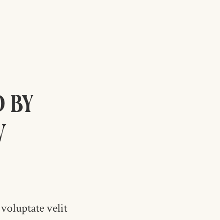
d by
w
voluptate velit